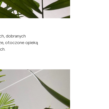
ach, dobranych
uże, otoczone opieką
ch.