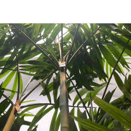
Oferta
Realizacje
Wiedza
Postęp